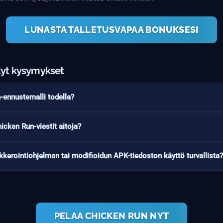
LUNASTA TALLETUSVAPAA BONUKSESI
tyt kysymykset
-ennustemalli todella?
n Run käyttää todistettavasti reilua satunnaislukugeneraattoria (RNG), j
cken Run-viestit aitoja?
tukäteen. "Toimivat ennustustyökalut" ovat markkinointikikkoja, joiden 
ohjata sinut epäilyttäviin kasinoihin. Käytä sen sijaan talletusvapaata bonu
hicken Run-vinkkiryhmät ovat tunnettu huijaus. Koska peli on todistettav
erointiohjelman tai modifioidun APK-tiedoston käyttö turvallista?
a; ryhmät ohjaavat jäseniä pelkkää provisiota varten kasinoille. Jätä ne h
an, että maksaisit väärennöksistä.
n Run-mod-APK tai hakkerointityökalu on turvallisuusriski; monet niistä
sikään niistä voi vaikuttaa pelin kulkuun. Pelaa turvallisesti mobiiliselaim
ilmaista bonusta pelin aloittamiseen.
PELAA
CHICKEN RUN
NYT