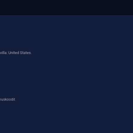
villa: United States.
nuskoodit