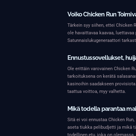
r
e
Voiko
Chicken Run
Toimiva
d
Tärkein syy siihen, ettei
Chicken 
i
ole havaittavaa kaavaa, luettavaa
c
Satunnaislukugeneraattori tarkaste
t
o
Ennustussovellukset, huij
r
2
Ole erittäin varovainen
Chicken R
0
tarkoituksena on kerätä salasanas
2
kasinoihin saadakseen provisiota.
6
taattua voittoa, myy valhetta.
–
T
Mikä todella parantaa mah
o
i
Sitä ei voi ennustaa
Chicken Run
,
m
aseta tiukka pelibudjetti ja mikä t
i
todellinen etu, joka on olemassa