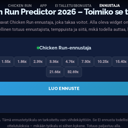
CHICKEN RUN
APP
EI TALLETUSBONUSTA
ENNUSTAJA
n Run
Predictor 2026 – Toimiko se 
uavat
Chicken Run
ennustaja, joka takaa voitot. Alla oleva widget on
llinen totuus ennustajista, temppuista ja siitä, mikä todella auttaa, l
Chicken Run-ennustaja
1.55x
1.86x
2.39x
3.36x
4.76x
7.30x
10.25x
15.40x
21.66x
32.69x
LUO ENNUSTE
️ Tämä ennustetyökalu on tarkoitettu vain viihdekäyttöön. Se EI ennusta todellis
ottelutuloksia – mikään työkalu ei siihen kykene. Totuus paljastuu alla.