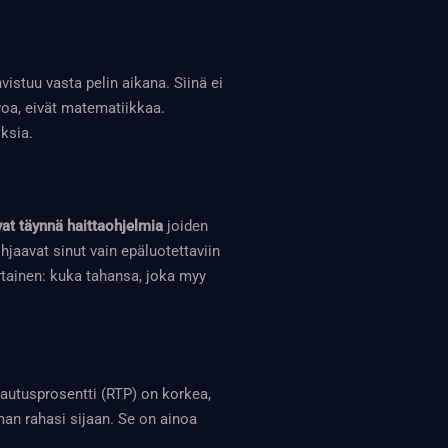
Serbian
Slovak
vistuu vasta pelin aikana. Siinä ei
Slovenian
voa, eivät matematiikkaa.
Czech
oksia.
Danish
Norwegian
at täynnä haittaohjelmia
joiden
jaavat sinut vain epäluotettaviin
rtainen: kuka tahansa, joka myy
lautusprosentti (RTP) on korkea,
man rahasi sijaan. Se on ainoa